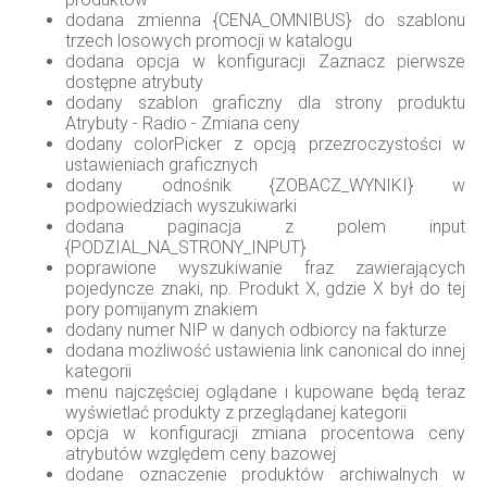
dodana zmienna {CENA_OMNIBUS} do szablonu
trzech losowych promocji w katalogu
dodana opcja w konfiguracji Zaznacz pierwsze
dostępne atrybuty
dodany szablon graficzny dla strony produktu
Atrybuty - Radio - Zmiana ceny
dodany colorPicker z opcją przezroczystości w
ustawieniach graficznych
dodany odnośnik {ZOBACZ_WYNIKI} w
podpowiedziach wyszukiwarki
dodana paginacja z polem input
{PODZIAL_NA_STRONY_INPUT}
poprawione wyszukiwanie fraz zawierających
pojedyncze znaki, np. Produkt X, gdzie X był do tej
pory pomijanym znakiem
dodany numer NIP w danych odbiorcy na fakturze
dodana możliwość ustawienia link canonical do innej
kategorii
menu najczęściej oglądane i kupowane będą teraz
wyświetlać produkty z przeglądanej kategorii
opcja w konfiguracji zmiana procentowa ceny
atrybutów względem ceny bazowej
dodane oznaczenie produktów archiwalnych w