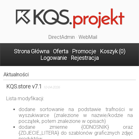
DirectAdmin
·
WebMail
Strona Główna
·
Oferta
·
Promocje
·
Koszyk (
0
)
Logowanie
·
Rejestracja
Aktualności
KQS.store v7.1
10-04-2026
Lista modyfikacji:
dodane sortowanie na podstawie trafności w
wyszukiwarce (znalezione w nazwie/kodzie na
początek, potem znalezione w opisach)
dodane zmienne {ODNOSNIK} oraz
{ZDJECIE_LITERA} do szablonów graficznych zdjęć
produktów