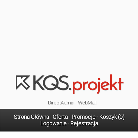
DirectAdmin
·
WebMail
Strona Główna
·
Oferta
·
Promocje
·
Koszyk (
0
)
Logowanie
·
Rejestracja