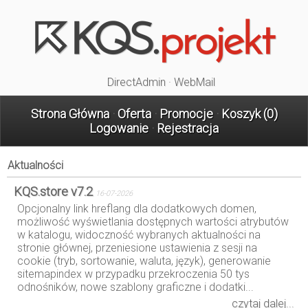
DirectAdmin
·
WebMail
Strona Główna
·
Oferta
·
Promocje
·
Koszyk (
0
)
Logowanie
·
Rejestracja
Aktualności
KQS.store v7.2
16-07-2026
Opcjonalny link hreflang dla dodatkowych domen,
możliwość wyświetlania dostępnych wartości atrybutów
w katalogu, widoczność wybranych aktualności na
stronie głównej, przeniesione ustawienia z sesji na
cookie (tryb, sortowanie, waluta, język), generowanie
sitemapindex w przypadku przekroczenia 50 tys
odnośników, nowe szablony graficzne i dodatki...
czytaj dalej...